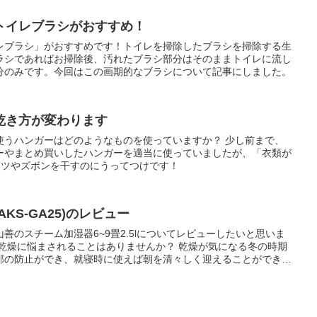
トイレブラシがおすすめ！
レブラシ」がおすすめです！トイレを掃除したブラシを掃除する生
ラシであればお掃除後、汚れたブラシ部分はそのままトイレに流し
分のみです。今回はこの画期的なブラシについて記事にしました。
乾き方が変わります
使うハンガーはどのようなものを使っていますか？ 少し前まで、
ーやまとめ買いしたハンガーを適当に使っていましたが、「衣類が
ャツやズボンを干すのにうってつけです！
KS-GA25)のレビュー
善のスチーム加湿器6~9畳2.5lについてレビューしたいと思いま
は乾燥に悩まされることはありませんか？ 乾燥が気になる冬の時期
邪の防止ができ、就寝時に使えば朝を清々しく迎えることができま