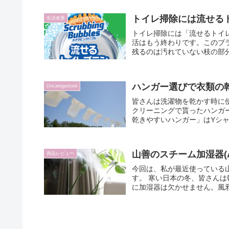
トイレ掃除には流せる
生活改善
トイレ掃除には「流せるトイ
活はもう終わりです。このブ
残るのは汚れていない枝の部
ハンガー選びで衣類の
Uncategorized
皆さんは洗濯物を乾かす時に
クリーニングで貰ったハンガ
乾きやすいハンガー」はYシ
山善のスチーム加湿器(A
商品レビュー
今回は、私が最近使っている山
す。 寒い日本の冬、皆さん
に加湿器は欠かせません。風
す。