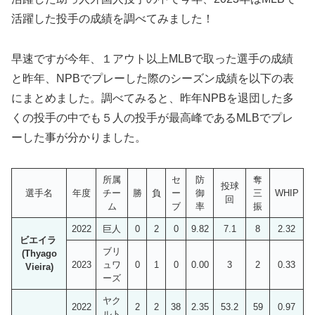
活躍した投手の成績を調べてみました！
早速ですが今年、１アウト以上MLBで取った選手の成績
と昨年、NPBでプレーした際のシーズン成績を以下の表
にまとめました。調べてみると、昨年NPBを退団した多
くの投手の中でも５人の投手が最高峰であるMLBでプレ
ーした事が分かりました。
所属
セ
防
奪
投球
選手名
年度
チー
勝
負
ー
御
三
WHIP
回
ム
ブ
率
振
2022
巨人
0
2
0
9.82
7.1
8
2.32
ビエイラ
ブリ
(Thyago
2023
ュワ
0
1
0
0.00
3
2
0.33
Vieira)
ーズ
ヤク
2022
2
2
38
2.35
53.2
59
0.97
ルト