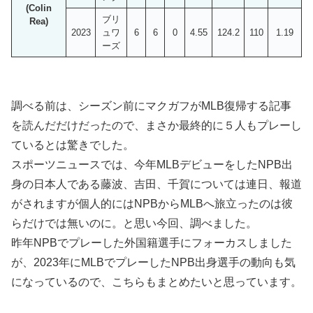
(Colin
ブリ
Rea)
2023
ュワ
6
6
0
4.55
124.2
110
1.19
ーズ
調べる前は、シーズン前にマクガフがMLB復帰する記事
を読んだだけだったので、まさか最終的に５人もプレーし
ているとは驚きでした。
スポーツニュースでは、今年MLBデビューをしたNPB出
身の日本人である藤波、吉田、千賀については連日、報道
がされますが個人的にはNPBからMLBへ旅立ったのは彼
らだけでは無いのに。と思い今回、調べました。
昨年NPBでプレーした外国籍選手にフォーカスしました
が、2023年にMLBでプレーしたNPB出身選手の動向も気
になっているので、こちらもまとめたいと思っています。