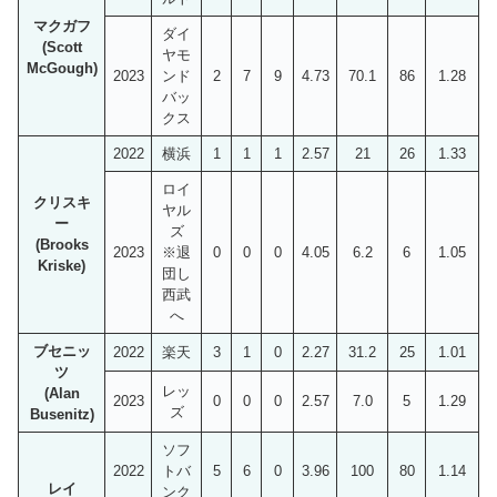
マクガフ
ダイ
(Scott
ヤモ
McGough)
2023
ンド
2
7
9
4.73
70.1
86
1.28
バッ
クス
2022
横浜
1
1
1
2.57
21
26
1.33
ロイ
クリスキ
ヤル
ー
ズ
(Brooks
2023
※退
0
0
0
4.05
6.2
6
1.05
Kriske)
団し
西武
へ
ブセニッ
2022
楽天
3
1
0
2.27
31.2
25
1.01
ツ
レッ
(Alan
2023
0
0
0
2.57
7.0
5
1.29
ズ
Busenitz)
ソフ
2022
トバ
5
6
0
3.96
100
80
1.14
レイ
ンク